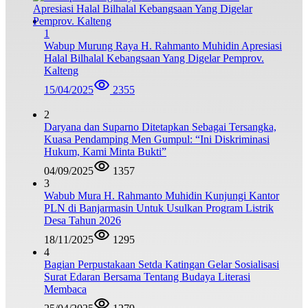
1
Wabup Murung Raya H. Rahmanto Muhidin Apresiasi
Halal Bilhalal Kebangsaan Yang Digelar Pemprov.
Kalteng
15/04/2025
2355
2
Daryana dan Suparno Ditetapkan Sebagai Tersangka,
Kuasa Pendamping Men Gumpul: “Ini Diskriminasi
Hukum, Kami Minta Bukti”
04/09/2025
1357
3
Wabub Mura H. Rahmanto Muhidin Kunjungi Kantor
PLN di Banjarmasin Untuk Usulkan Program Listrik
Desa Tahun 2026
18/11/2025
1295
4
Bagian Perpustakaan Setda Katingan Gelar Sosialisasi
Surat Edaran Bersama Tentang Budaya Literasi
Membaca