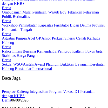
dengan KHBS
Berita
Ombudsman Mulai Penilaian, Wagub Edy Tekankan Pelayanan
Publik Berkualitas
Berita
Workshop Peningkatan Kapasitas Fasilitator Bidan Delima Provinsi
Kalimantan Tengah
Berita
Agustiar Pimpin Apel GP Ansor Perkuat Sinergi Cegah Karhutla
Kalteng
Berita
Rakor Inflasi Bersama Kemendagri, Pemprov Kalteng Fokus Jaga
Stabilitas Harga Pangan
Berita
Sekda: WSO/Angels Award Platinum Buktikan Layanan Kesehatan
Kalteng Berstandar Internasional
Baca Juga
Pemprov Kalteng Integrasikan Program Vokasi D1 Pertanian
dengan KHBS
Berita
06/08/2026