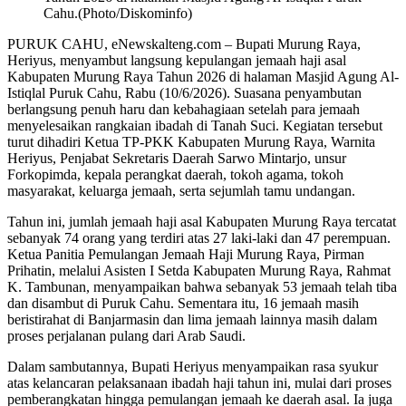
Cahu.(Photo/Diskominfo)
PURUK CAHU, eNewskalteng.com – Bupati Murung Raya,
Heriyus, menyambut langsung kepulangan jemaah haji asal
Kabupaten Murung Raya Tahun 2026 di halaman Masjid Agung Al-
Istiqlal Puruk Cahu, Rabu (10/6/2026). Suasana penyambutan
berlangsung penuh haru dan kebahagiaan setelah para jemaah
menyelesaikan rangkaian ibadah di Tanah Suci. Kegiatan tersebut
turut dihadiri Ketua TP-PKK Kabupaten Murung Raya, Warnita
Heriyus, Penjabat Sekretaris Daerah Sarwo Mintarjo, unsur
Forkopimda, kepala perangkat daerah, tokoh agama, tokoh
masyarakat, keluarga jemaah, serta sejumlah tamu undangan.
Tahun ini, jumlah jemaah haji asal Kabupaten Murung Raya tercatat
sebanyak 74 orang yang terdiri atas 27 laki-laki dan 47 perempuan.
Ketua Panitia Pemulangan Jemaah Haji Murung Raya, Pirman
Prihatin, melalui Asisten I Setda Kabupaten Murung Raya, Rahmat
K. Tambunan, menyampaikan bahwa sebanyak 53 jemaah telah tiba
dan disambut di Puruk Cahu. Sementara itu, 16 jemaah masih
beristirahat di Banjarmasin dan lima jemaah lainnya masih dalam
proses perjalanan pulang dari Arab Saudi.
Dalam sambutannya, Bupati Heriyus menyampaikan rasa syukur
atas kelancaran pelaksanaan ibadah haji tahun ini, mulai dari proses
pemberangkatan hingga pemulangan jemaah ke daerah asal. Ia juga