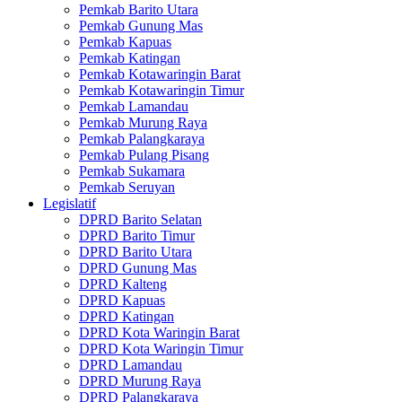
Pemkab Barito Utara
Pemkab Gunung Mas
Pemkab Kapuas
Pemkab Katingan
Pemkab Kotawaringin Barat
Pemkab Kotawaringin Timur
Pemkab Lamandau
Pemkab Murung Raya
Pemkab Palangkaraya
Pemkab Pulang Pisang
Pemkab Sukamara
Pemkab Seruyan
Legislatif
DPRD Barito Selatan
DPRD Barito Timur
DPRD Barito Utara
DPRD Gunung Mas
DPRD Kalteng
DPRD Kapuas
DPRD Katingan
DPRD Kota Waringin Barat
DPRD Kota Waringin Timur
DPRD Lamandau
DPRD Murung Raya
DPRD Palangkaraya