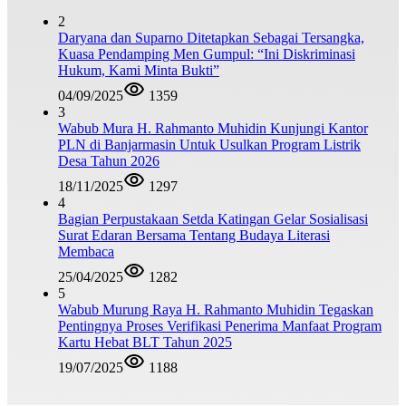
2
Daryana dan Suparno Ditetapkan Sebagai Tersangka,
Kuasa Pendamping Men Gumpul: “Ini Diskriminasi
Hukum, Kami Minta Bukti”
04/09/2025
1359
3
Wabub Mura H. Rahmanto Muhidin Kunjungi Kantor
PLN di Banjarmasin Untuk Usulkan Program Listrik
Desa Tahun 2026
18/11/2025
1297
4
Bagian Perpustakaan Setda Katingan Gelar Sosialisasi
Surat Edaran Bersama Tentang Budaya Literasi
Membaca
25/04/2025
1282
5
Wabub Murung Raya H. Rahmanto Muhidin Tegaskan
Pentingnya Proses Verifikasi Penerima Manfaat Program
Kartu Hebat BLT Tahun 2025
19/07/2025
1188