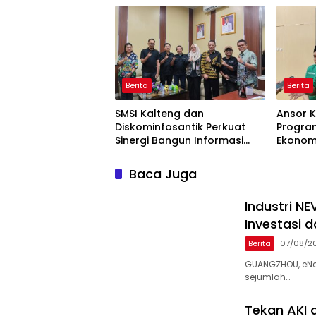
Berita
Berita
SMSI Kalteng dan
Ansor K
Diskominfosantik Perkuat
Progra
Sinergi Bangun Informasi
Ekonom
Publik Berkualitas
Banser
Karhutl
Baca Juga
Industri N
Investasi 
Berita
07/08/2
GUANGZHOU, eNe
sejumlah…
Tekan AKI 