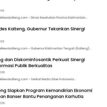
026
eNewskalteng.com – Dinas Kesehatan Provinsi Kalimantan…
es Kalteng, Gubernur Tekankan Sinergi
026
 eNewskalteng.com – Gubernur Kalimantan Tengah (Kalteng)…
ng dan Diskominfosantik Perkuat Sinergi
rmasi Publik Berkualitas
026
eNewskalteng.com – Serikat Media Siber Indonesia…
eng Siapkan Program Kemandirian Ekonomi
an Banser Bantu Penanganan Karhutla
026