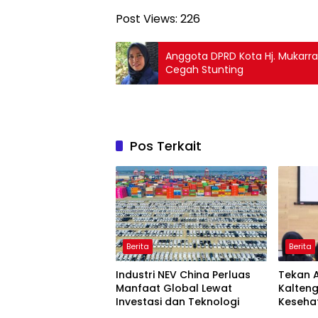
Post Views:
226
Anggota DPRD Kota Hj. Mukarr
Cegah Stunting
Pos Terkait
Berita
Berita
Industri NEV China Perluas
Tekan A
Manfaat Global Lewat
Kalten
Investasi dan Teknologi
Keseha