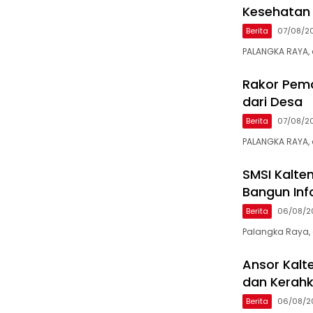
Kesehatan
Berita
07/08/2
PALANGKA RAYA, 
Rakor Pemd
dari Desa
Berita
07/08/2
PALANGKA RAYA,
SMSI Kalte
Bangun Info
Berita
06/08/2
Palangka Raya, 
Ansor Kalt
dan Kerahk
Berita
06/08/2