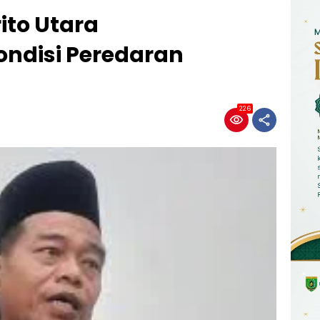
ito Utara
ndisi Peredaran
226