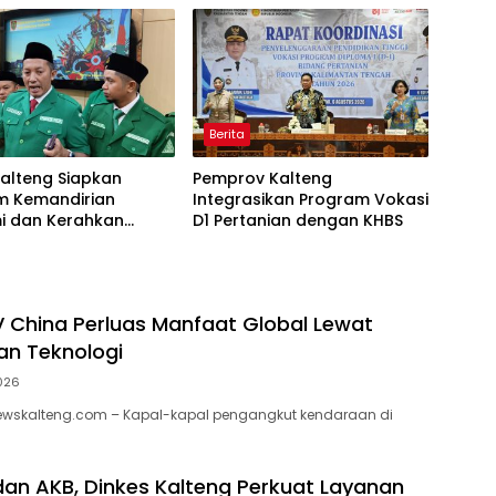
Berita
alteng Siapkan
Pemprov Kalteng
m Kemandirian
Integrasikan Program Vokasi
i dan Kerahkan
D1 Pertanian dengan KHBS
 Bantu Penanganan
a
EV China Perluas Manfaat Global Lewat
dan Teknologi
026
wskalteng.com – Kapal-kapal pengangkut kendaraan di
dan AKB, Dinkes Kalteng Perkuat Layanan