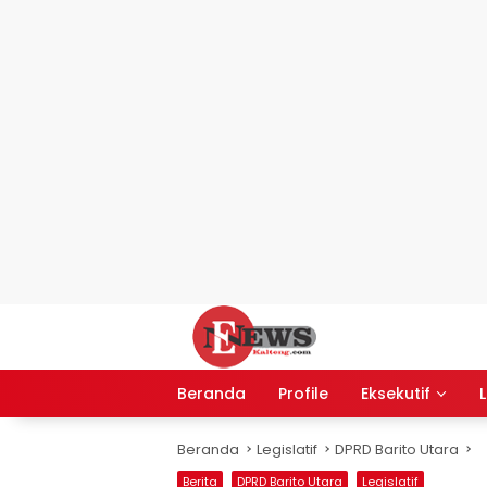
Langsung
ke
konten
Beranda
Profile
Eksekutif
L
Beranda
Legislatif
DPRD Barito Utara
Berita
DPRD Barito Utara
Legislatif