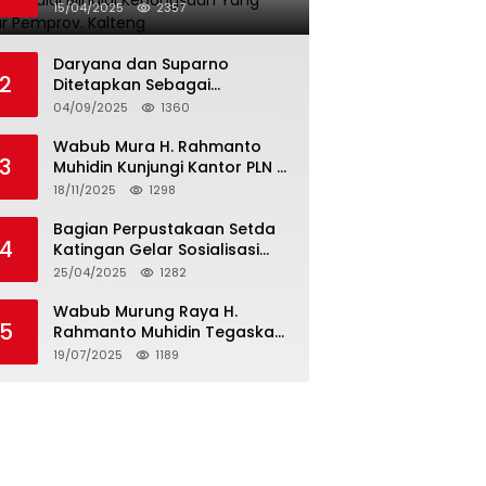
Halal Bilhalal Kebangsaan
15/04/2025
2357
Yang Digelar Pemprov.
Kalteng
Daryana dan Suparno
2
Ditetapkan Sebagai
Tersangka, Kuasa
04/09/2025
1360
Pendamping Men Gumpul: “Ini
Diskriminasi Hukum, Kami
Wabub Mura H. Rahmanto
3
Minta Bukti”
Muhidin Kunjungi Kantor PLN di
Banjarmasin Untuk Usulkan
18/11/2025
1298
Program Listrik Desa Tahun
2026
Bagian Perpustakaan Setda
4
Katingan Gelar Sosialisasi
Surat Edaran Bersama
25/04/2025
1282
Tentang Budaya Literasi
Membaca
Wabub Murung Raya H.
5
Rahmanto Muhidin Tegaskan
Pentingnya Proses Verifikasi
19/07/2025
1189
Penerima Manfaat Program
Kartu Hebat BLT Tahun 2025