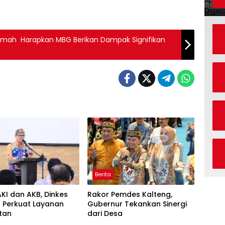
amah Harapkan MBG Berikan Dampak Signifikan
Berita
KI dan AKB, Dinkes
Rakor Pemdes Kalteng,
g Perkuat Layanan
Gubernur Tekankan Sinergi
tan
dari Desa