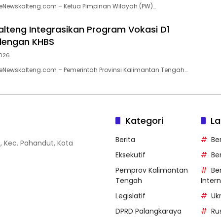
eNewskalteng.com – Ketua Pimpinan Wilayah (PW)…
lteng Integrasikan Program Vokasi D1
dengan KHBS
026
eNewskalteng.com – Pemerintah Provinsi Kalimantan Tengah…
Kategori
La
Berita
Be
g, Kec. Pahandut, Kota
Eksekutif
Be
Pemprov Kalimantan
Ber
Tengah
Inter
Legislatif
Uk
DPRD Palangkaraya
Ru