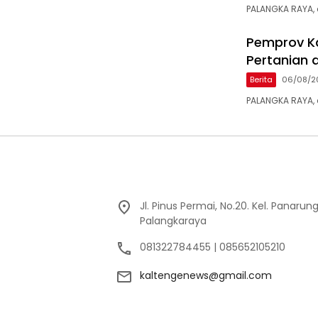
PALANGKA RAYA, 
Pemprov Ka
Pertanian 
Berita
06/08/2
PALANGKA RAYA, 
Jl. Pinus Permai, No.20. Kel. Panarun
Palangkaraya
081322784455 | 085652105210
kaltengenews@gmail.com